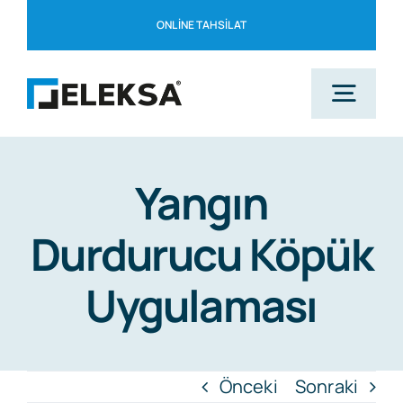
Skip
ONLINE TAHSILAT
to
content
Togg
Navig
Ana Sayfa
Yangın
Durdurucu Köpük
Kurumsal
Uygulaması
Çözüm Ortaklarımız
Blog
Önceki
Sonraki