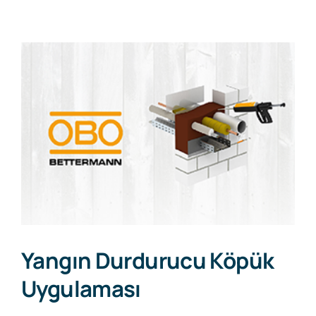
İnsan Kaynakları
View
Larger
İletişim
Image
Teklif İsteyin
Yangın Durdurucu Köpük
Uygulaması