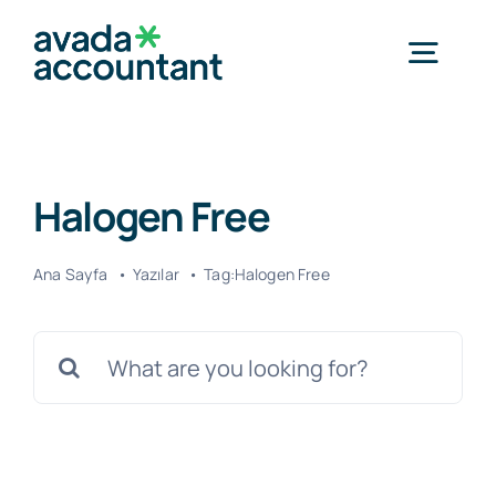
Skip
to
Togg
content
Navig
Home
Halogen Free
Kurumsal
Ana Sayfa
Yazılar
Tag:
Halogen Free
İletişim
Ara: