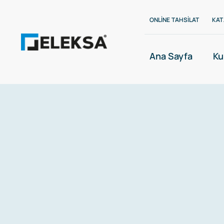
Skip
ONLINE TAHSILAT
KAT
to
content
Ana Sayfa
Ku