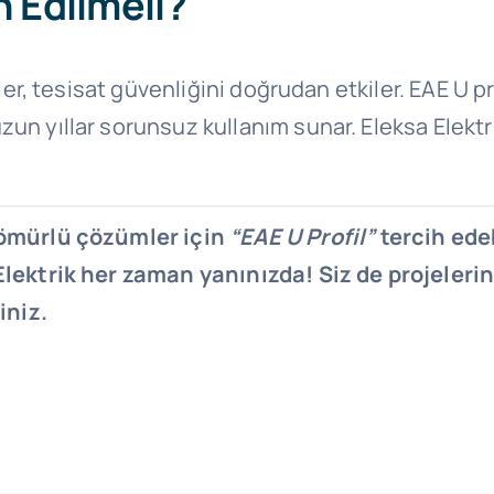
h Edilmeli?
ler, tesisat güvenliğini doğrudan etkiler. EAE U pro
un yıllar sorunsuz kullanım sunar. Eleksa Elektr
n ömürlü çözümler için
“EAE U Profil”
tercih edeb
 Elektrik her zaman yanınızda! Siz de projeler
iniz.