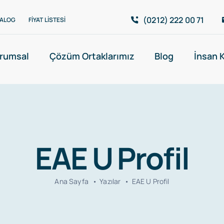
(0212) 222 00 71
ALOG
FIYAT LISTESI
rumsal
Çözüm Ortaklarımız
Blog
İnsan 
EAE U Profil
Ana Sayfa
Yazılar
EAE U Profil