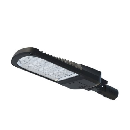
İnsan Kaynakları
View
Larger
İletişim
Image
Teklif İsteyin