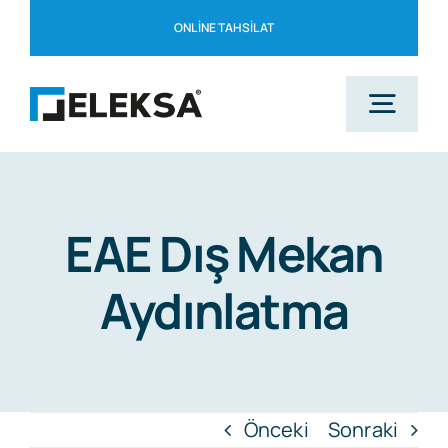
Skip
ONLINE TAHSILAT
to
content
Togg
Navig
Ana Sayfa
EAE Dış Mekan
Kurumsal
Aydınlatma
Çözüm Ortaklarımız
Blog
Önceki
Sonraki