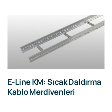
İnsan Kaynakları
View
Larger
İletişim
Image
Teklif İsteyin
E-Line KM: Sıcak Daldırma
Kablo Merdivenleri