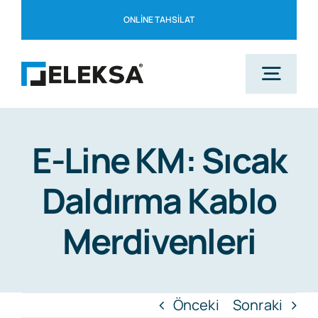
Skip
ONLINE TAHSILAT
to
content
Togg
Navig
Ana Sayfa
E-Line KM: Sıcak
Daldırma Kablo
Kurumsal
Merdivenleri
Çözüm Ortaklarımız
Blog
Önceki
Sonraki